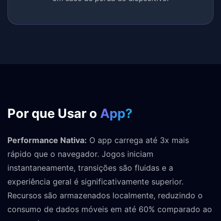
Por que Usar o
App?
Performance Nativa:
O app carrega até 3x mais
rápido que o navegador. Jogos iniciam
instantaneamente, transições são fluidas e a
experiência geral é significativamente superior.
Recursos são armazenados localmente, reduzindo o
consumo de dados móveis em até 60% comparado ao