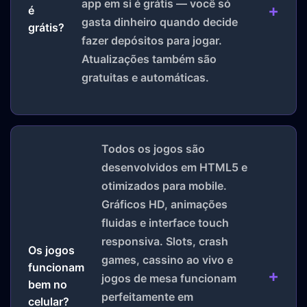
app em si é grátis — você só
é
gasta dinheiro quando decide
grátis?
fazer depósitos para jogar.
Atualizações também são
gratuitas e automáticas.
Todos os jogos são
desenvolvidos em HTML5 e
otimizados para mobile.
Gráficos HD, animações
fluidas e interface touch
responsiva. Slots, crash
Os jogos
games, cassino ao vivo e
funcionam
jogos de mesa funcionam
bem no
perfeitamente em
celular?