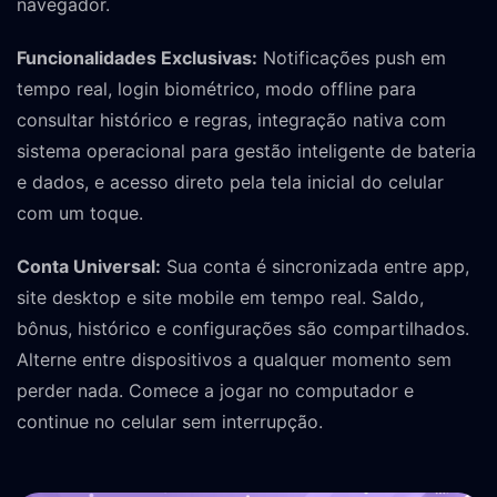
navegador.
Funcionalidades Exclusivas:
Notificações push em
tempo real, login biométrico, modo offline para
consultar histórico e regras, integração nativa com
sistema operacional para gestão inteligente de bateria
e dados, e acesso direto pela tela inicial do celular
com um toque.
Conta Universal:
Sua conta é sincronizada entre app,
site desktop e site mobile em tempo real. Saldo,
bônus, histórico e configurações são compartilhados.
Alterne entre dispositivos a qualquer momento sem
perder nada. Comece a jogar no computador e
continue no celular sem interrupção.