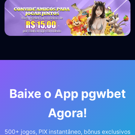
Baixe o App pgwbet
Agora!
500+ jogos, PIX instantâneo, bônus exclusivos