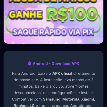
🤖 Android - Download APK
Para Android, baixe o
APK oficial
diretamente
do nosso site. A instalação leva menos de 2
minutos: baixe o arquivo, ative "Fontes
desconhecidas" nas configurações e instale.
Compatível com
Samsung, Motorola, Xiaomi,
Realme, LG
e todas as marcas Android com